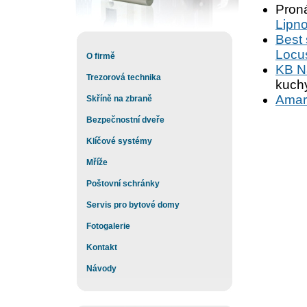
Pron
Lipn
Best 
Locu
O firmě
KB Ná
Trezorová technika
kuchy
Amar
Skříně na zbraně
Bezpečnostní dveře
Klíčové systémy
Mříže
Poštovní schránky
Servis pro bytové domy
Fotogalerie
Kontakt
Návody